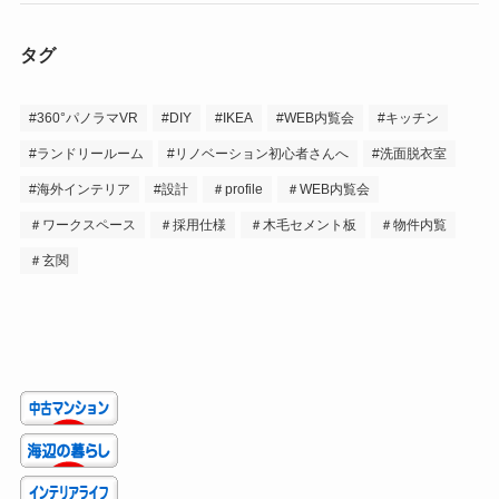
タグ
#360°パノラマVR
#DIY
#IKEA
#WEB内覧会
#キッチン
#ランドリールーム
#リノベーション初心者さんへ
#洗面脱衣室
#海外インテリア
#設計
＃profile
＃WEB内覧会
＃ワークスペース
＃採用仕様
＃木毛セメント板
＃物件内覧
＃玄関