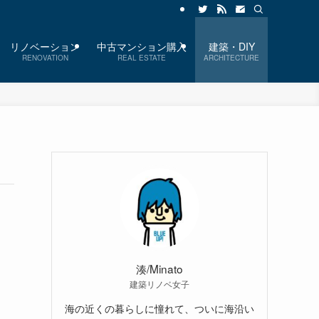
リノベーション
中古マンション購入
建築・DIY
RENOVATION
REAL ESTATE
ARCHITECTURE
湊/Minato
建築リノベ女子
海の近くの暮らしに憧れて、ついに海沿い