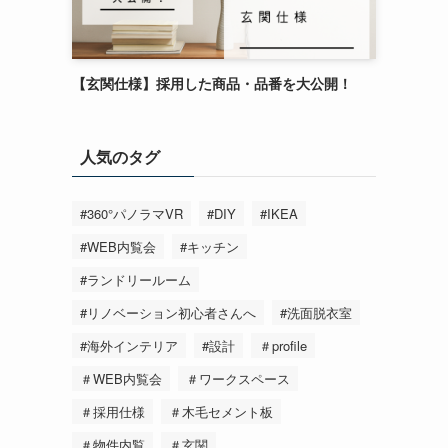
【玄関仕様】採用した商品・品番を大公開！
人気のタグ
#360°パノラマVR
#DIY
#IKEA
#WEB内覧会
#キッチン
#ランドリールーム
#リノベーション初心者さんへ
#洗面脱衣室
#海外インテリア
#設計
＃profile
＃WEB内覧会
＃ワークスペース
＃採用仕様
＃木毛セメント板
＃物件内覧
＃玄関