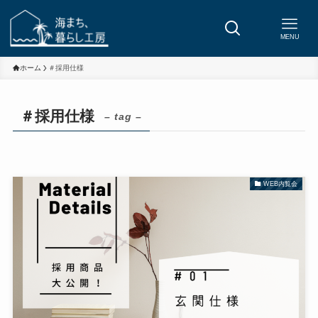
MENU
ホーム
＃採用仕様
＃採用仕様
– tag –
WEB内覧会