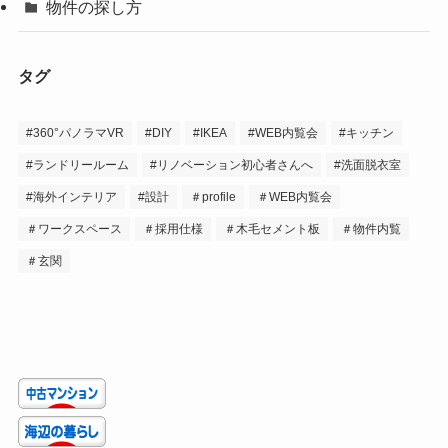
物件の探し方
タグ
#360°パノラマVR
#DIY
#IKEA
#WEB内覧会
#キッチン
#ランドリールーム
#リノベーション初心者さんへ
#洗面脱衣室
#海外インテリア
#設計
＃profile
＃WEB内覧会
＃ワークスペース
＃採用仕様
＃木毛セメント板
＃物件内覧
＃玄関